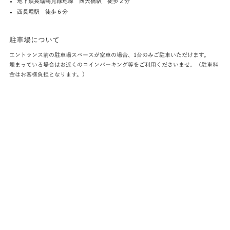
地下鉄長堀鶴見緑地線 西大橋駅 徒歩２分
西長堀駅 徒歩６分
駐車場について
エントランス前の駐車場スペースが空車の場合、1台のみご駐車いただけます。
埋まっている場合はお近くのコインパーキング等をご利用くださいませ。（駐車料
金はお客様負担となります。）