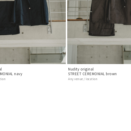
al
Nudity original
MONIAL navy
STREET CEREMONIAL brown
tion
Any venue / location