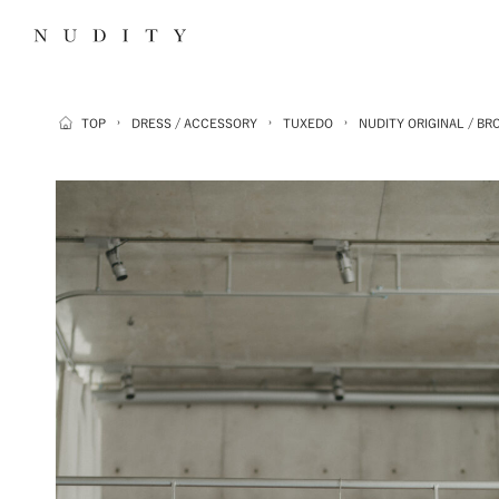
›
›
›
TOP
DRESS / ACCESSORY
TUXEDO
NUDITY ORIGINAL / B