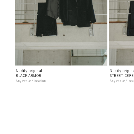
Nudity original
Nudity origin
BLACK ARMOR
STREET CERE
Any venue / location
Any venue / loca