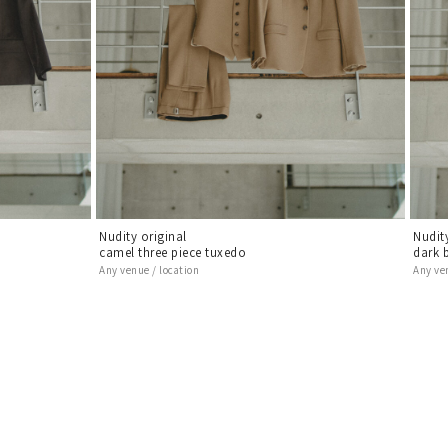
Nudity original
Nudit
camel three piece tuxedo
dark 
Any venue / location
Any ve