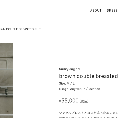
ABOUT
DRESS
ROWN DOUBLE BREASTED SUIT
Nudity original
brown double breasted
Size: M / L
Usage: Any venue / location
55,000
¥
(税込)
シングルブレストとはまた違ったエレガ